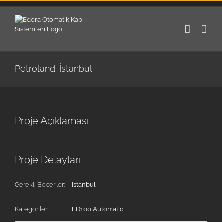
Skip
to
content
Petroland, İstanbul
Büyük
Resmi
Proje Açıklaması
Görüntüle
Proje Detayları
Gerekli Beceriler:
Istanbul
Kategoriler:
ED100 Automatic